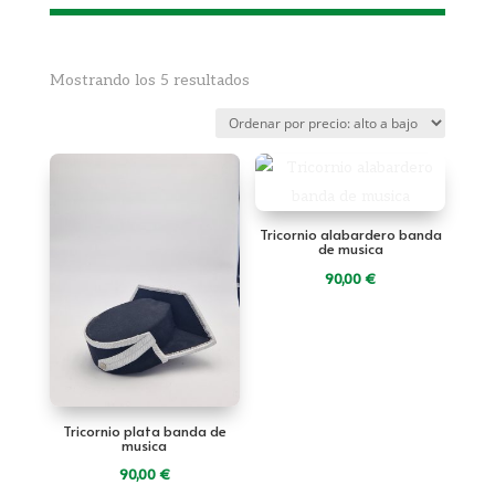
Ordenado
Mostrando los 5 resultados
por
precio:
alto
a
bajo
Tricornio alabardero banda
de musica
90,00
€
Tricornio plata banda de
musica
90,00
€