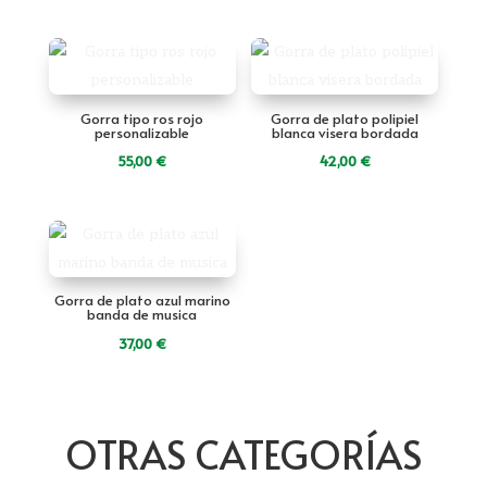
Gorra tipo ros rojo
Gorra de plato polipiel
personalizable
blanca visera bordada
55,00
€
42,00
€
Gorra de plato azul marino
banda de musica
37,00
€
OTRAS CATEGORÍAS