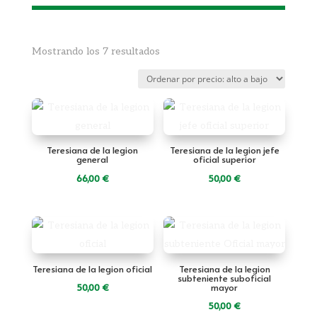
Ordenado
Mostrando los 7 resultados
por
precio:
alto
a
bajo
Teresiana de la legion
Teresiana de la legion jefe
general
oficial superior
66,00
€
50,00
€
Teresiana de la legion oficial
Teresiana de la legion
subteniente suboficial
mayor
50,00
€
50,00
€