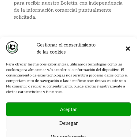
para recibir nuestro Boletín, con independencia
de la información comercial puntualmente
solicitada.
LEGISLACIÓN
Gestionar el consentimiento
de las cookies
A todos los efectos las relaciones entre
GABARDOS UNIFORMIDAD S.L.
con los
Para ofrecer las mejores experiencias, utilizamos tecnologías como las
Usuarios de sus servicios telemáticos, presentes
cookies para almacenar y/o acceder a la información del dispositivo. El
en esta Web, están sometidos a la legislación y
consentimiento de estas tecnologías nos permitirá procesar datos como el
jurisdicción española a la que se someten
comportamiento de navegación o las identificaciones únicas en este sitio.
No consentir o retirar el consentimiento, puede afectar negativamente a
expresamente las partes, siendo competentes
ciertas características y funciones.
por la resolución de todos los conflictos
derivados o relacionados con su uso los
Juzgados y Tribunales.
Aceptar
Denegar
Ver preferencias